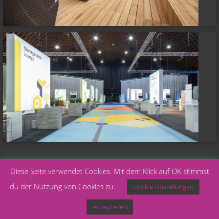
Diese Seite verwendet Cookies. Mit dem Klick auf OK stimmst
du der Nutzung von Cookies zu.
Cookie Einstellungen
Copyright © 2020 Eventtechnik Gleich |
Datenschutz
Akzeptieren
|
Impressum
|
AGBs